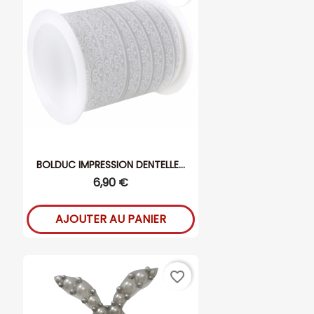
BOLDUC IMPRESSION DENTELLE...
6,90 €
AJOUTER AU PANIER
favorite_border