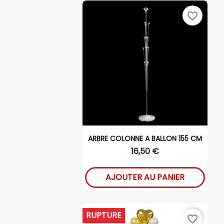
favorite_border
ARBRE COLONNE A BALLON 155 CM
16,50 €
AJOUTER AU PANIER
RUPTURE
favorite_border