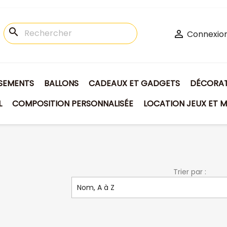
search

Connexio
ISEMENTS
BALLONS
CADEAUX ET GADGETS
DÉCORATI
L
COMPOSITION PERSONNALISÉE
LOCATION JEUX ET M
Trier par :
Nom, A à Z