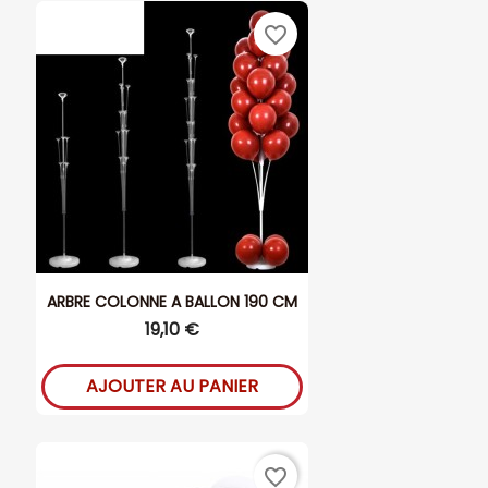
favorite_border
ARBRE COLONNE A BALLON 190 CM
19,10 €
AJOUTER AU PANIER
favorite_border