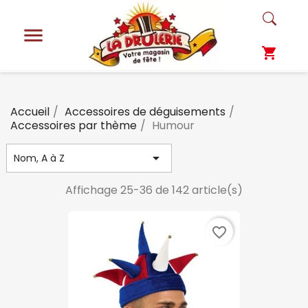

shopping_cart
Accueil
Accessoires de déguisements
Accessoires par thème
Humour

Nom, A à Z
Affichage 25-36 de 142 article(s)
favorite_border