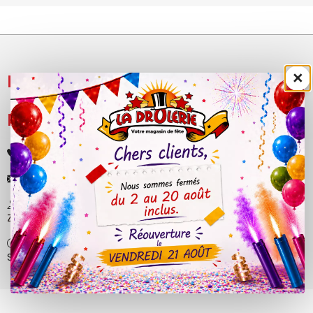
×
NOS PRODUITS

LÉGAL

+33 (0)4 50 40 81 00
contact@ladrolerie.fr
38 Rue de la Maladière
Z.A de la maladiere 01210 Ornex
Ma-Ve : 9h30 - 12h30 | 14h30 - 19h00
Sa : 9h30 - 12h30 | 14h00 - 18h30
© 2026 - La Drôlerie