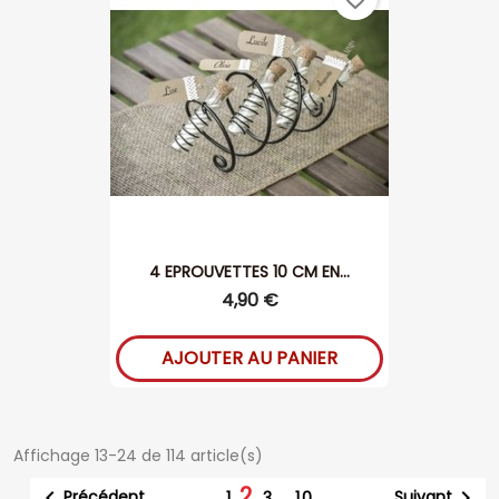
4 EPROUVETTES 10 CM EN...
4,90 €
AJOUTER AU PANIER
Affichage 13-24 de 114 article(s)
2


Précédent
Suivant
1
3
…
10