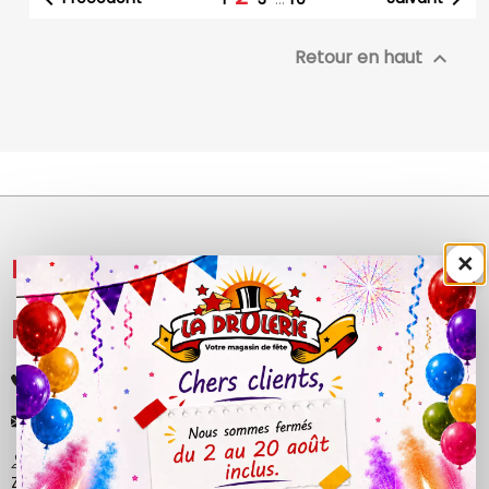
Retour en haut

×
NOS PRODUITS

LÉGAL

+33 (0)4 50 40 81 00
contact@ladrolerie.fr
38 Rue de la Maladière
Z.A de la maladiere 01210 Ornex