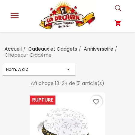

shopping_cart
Accueil
Cadeaux et Gadgets
Anniversaire
Chapeau- Diadème

Nom, A à Z
Affichage 13-24 de 51 article(s)
RUPTURE
favorite_border