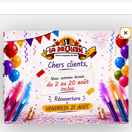
×
NOS PRODUITS

LÉGAL

+33 (0)4 50 40 81 00
contact@ladrolerie.fr
38 Rue de la Maladière
Z.A de la maladiere 01210 Ornex
Ma-Ve : 9h30 - 12h30 | 14h30 - 19h00
Sa : 9h30 - 12h30 | 14h00 - 18h30
© 2026 - La Drôlerie