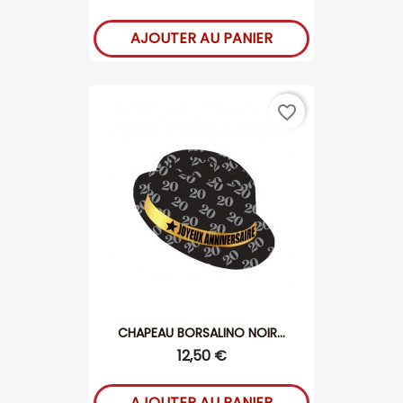
AJOUTER AU PANIER
favorite_border
CHAPEAU BORSALINO NOIR...
12,50 €
AJOUTER AU PANIER