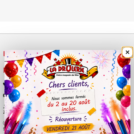
×
NOS PRODUITS

LÉGAL

+33 (0)4 50 40 81 00
contact@ladrolerie.fr
38 Rue de la Maladière
Z.A de la maladiere 01210 Ornex
Ma-Ve : 9h30 - 12h30 | 14h30 - 19h00
Sa : 9h30 - 12h30 | 14h00 - 18h30