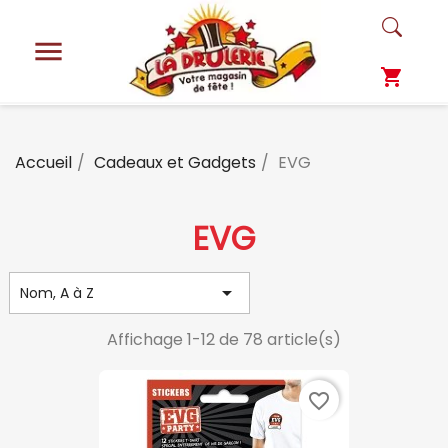

shopping_cart
Accueil
Cadeaux et Gadgets
EVG
EVG

Nom, A à Z
Affichage 1-12 de 78 article(s)
favorite_border