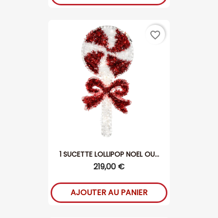
favorite_border
1 SUCETTE LOLLIPOP NOEL OU...
219,00 €
AJOUTER AU PANIER