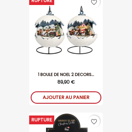
RUPTURE
favorite_border
1 BOULE DE NOEL 2 DECORS...
89,90 €
AJOUTER AU PANIER
RUPTURE
favorite_border