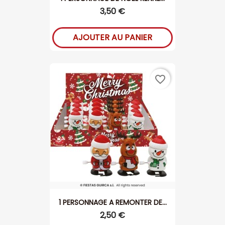
3,50 €
AJOUTER AU PANIER
favorite_border
1 PERSONNAGE A REMONTER DE...
2,50 €