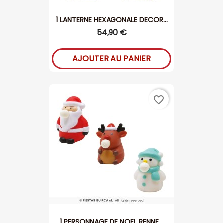
1 LANTERNE HEXAGONALE DECOR...
54,90 €
AJOUTER AU PANIER
favorite_border
1 PERSONNAGE DE NOEL RENNE...