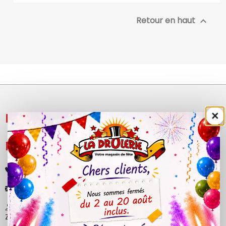
Retour en haut

×
NOS PRODUITS

LÉGAL

+33 (0)4 50 40 81 00
contact@ladrolerie.fr
38 Rue de la Maladière
Z.A de la maladiere 01210 Ornex