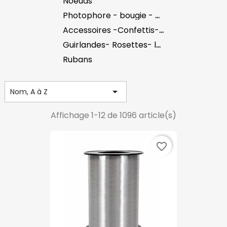
Noeuds
Photophore - bougie - décoration LED
Accessoires -Confettis- Perles
Guirlandes- Rosettes- lanternes- Pompoms
Rubans

Nom, A à Z
Affichage 1-12 de 1096 article(s)
favorite_border