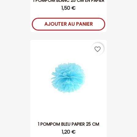
1 POMPOM BLANC 25 CM EN PAPIER
1,50 €
AJOUTER AU PANIER
favorite_border
1 POMPOM BLEU PAPIER 25 CM
1,20 €