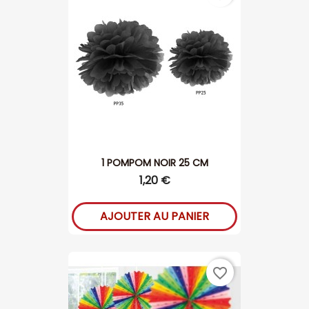
1 POMPOM NOIR 25 CM
1,20 €
AJOUTER AU PANIER
favorite_border