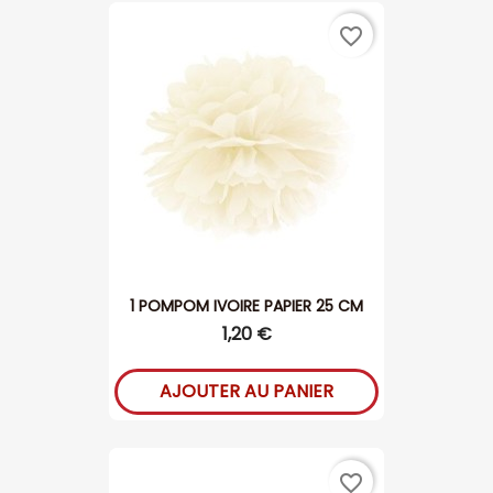
favorite_border
1 POMPOM IVOIRE PAPIER 25 CM
1,20 €
AJOUTER AU PANIER
favorite_border