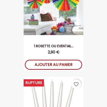
1 ROSETTE OU EVENTAIL...
2,90 €
AJOUTER AU PANIER
RUPTURE
favorite_border