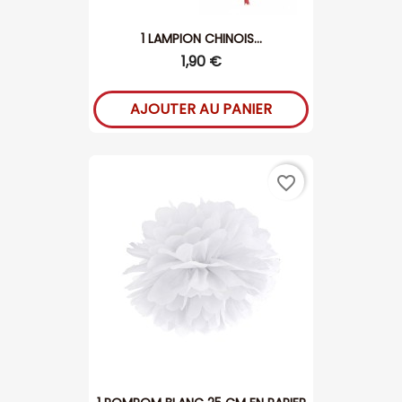
1 LAMPION CHINOIS...
1,90 €
AJOUTER AU PANIER
favorite_border