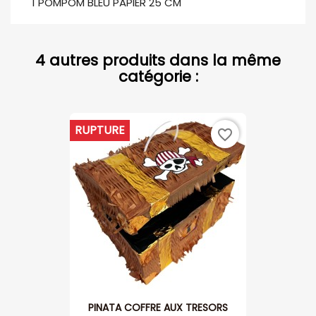
1 POMPOM BLEU PAPIER 25 CM
4 autres produits dans la même
catégorie :
RUPTURE
favorite_border
PINATA COFFRE AUX TRESORS