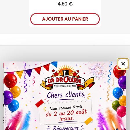
4,50 €
AJOUTER AU PANIER
×
NOS PRODUITS

LÉGAL

+33 (0)4 50 40 81 00
contact@ladrolerie.fr
38 Rue de la Maladière
Z.A de la maladiere 01210 Ornex