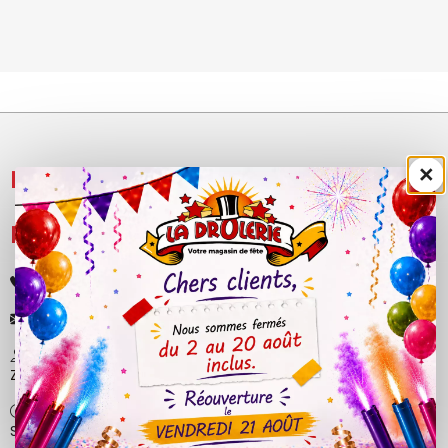
×
NOS PRODUITS

LÉGAL

+33 (0)4 50 40 81 00
contact@ladrolerie.fr
38 Rue de la Maladière
Z.A de la maladiere 01210 Ornex
Ma-Ve : 9h30 - 12h30 | 14h30 - 19h00
Sa : 9h30 - 12h30 | 14h00 - 18h30