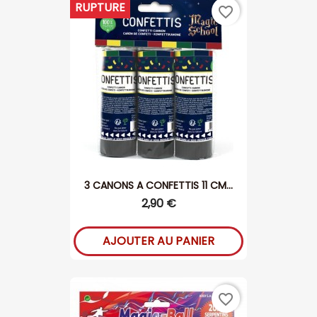
RUPTURE
favorite_border
3 CANONS A CONFETTIS 11 CM...
2,90 €
AJOUTER AU PANIER
favorite_border