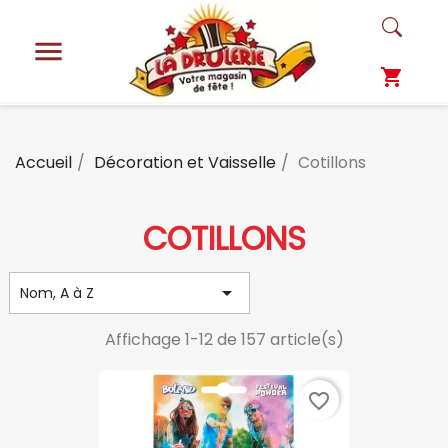

shopping_cart
Accueil
Décoration et Vaisselle
Cotillons
COTILLONS

Nom, A à Z
Affichage 1-12 de 157 article(s)
favorite_border