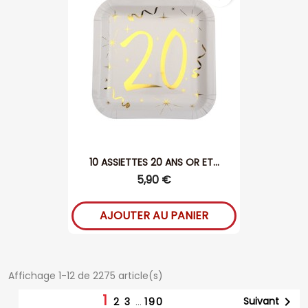
10 ASSIETTES 20 ANS OR ET...
5,90 €
AJOUTER AU PANIER
Affichage 1-12 de 2275 article(s)
1

Suivant
2
3
…
190