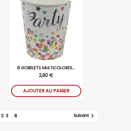
8 GOBELETS MULTICOLORES...
2,90 €
AJOUTER AU PANIER
1

Suivant
2
3
…
8