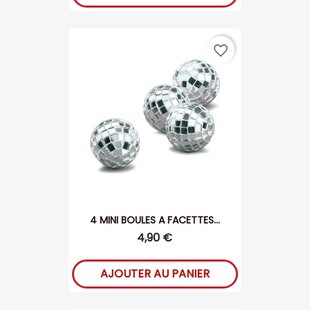
favorite_border
4 MINI BOULES A FACETTES...
4,90 €
AJOUTER AU PANIER