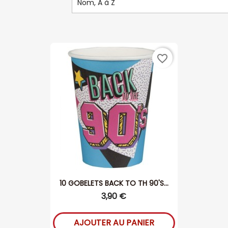
Nom, A à Z
favorite_border
10 GOBELETS BACK TO TH 90'S...
3,90 €
AJOUTER AU PANIER