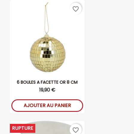
favorite_border
6 BOULES A FACETTE OR 8 CM
19,90 €
AJOUTER AU PANIER
RUPTURE
favorite_border