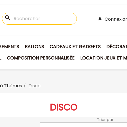
search

Connexio
ISEMENTS
BALLONS
CADEAUX ET GADGETS
DÉCORATI
L
COMPOSITION PERSONNALISÉE
LOCATION JEUX ET M
 à Thèmes
Disco
DISCO
Trier par :