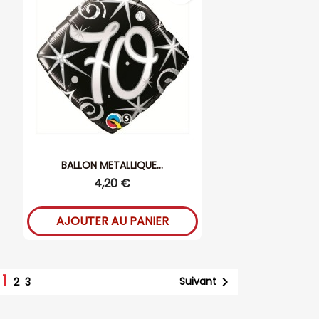
BALLON METALLIQUE...
4,20 €
AJOUTER AU PANIER
1

Suivant
2
3