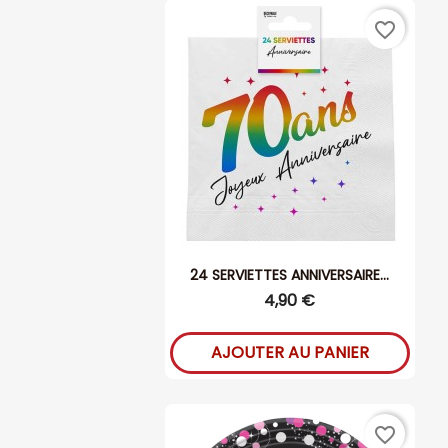
favorite_border
24 SERVIETTES ANNIVERSAIRE...
4,90 €
AJOUTER AU PANIER
favorite_border