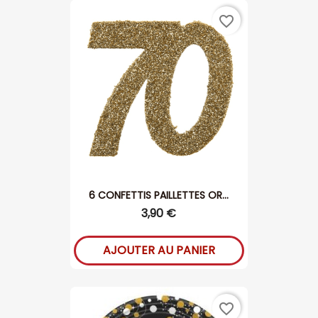
favorite_border
6 CONFETTIS PAILLETTES OR...
3,90 €
AJOUTER AU PANIER
favorite_border