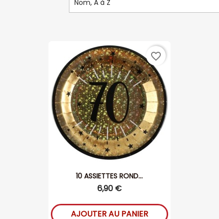
Nom, A à Z
favorite_border
10 ASSIETTES ROND...
6,90 €
AJOUTER AU PANIER