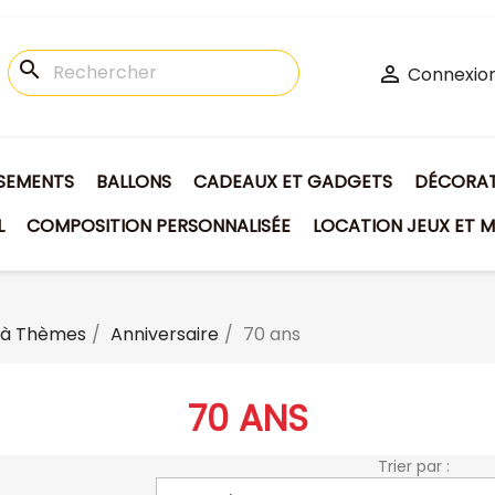
search

Connexio
ISEMENTS
BALLONS
CADEAUX ET GADGETS
DÉCORATI
L
COMPOSITION PERSONNALISÉE
LOCATION JEUX ET M
 à Thèmes
Anniversaire
70 ans
70 ANS
Trier par :