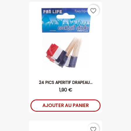
favorite_border
24 PICS APERITIF DRAPEAU...
1,90 €
AJOUTER AU PANIER
favorite_border