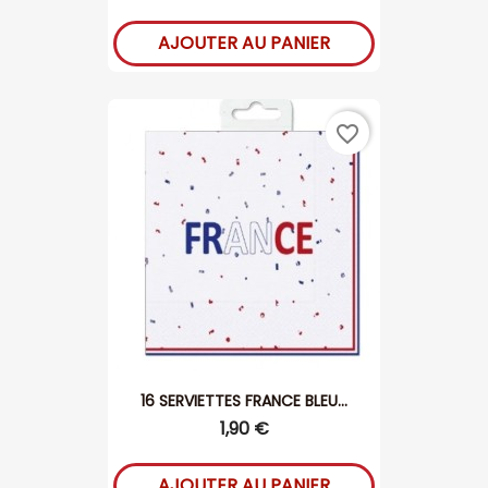
AJOUTER AU PANIER
favorite_border
16 SERVIETTES FRANCE BLEU...
1,90 €
AJOUTER AU PANIER