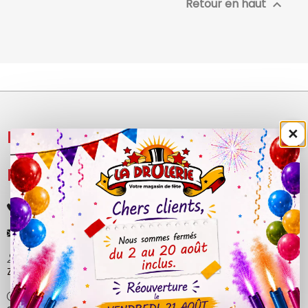
Retour en haut

×
NOS PRODUITS

LÉGAL

+33 (0)4 50 40 81 00
contact@ladrolerie.fr
38 Rue de la Maladière
Z.A de la maladiere 01210 Ornex
Ma-Ve : 9h30 - 12h30 | 14h30 - 19h00