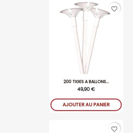
favorite_border
200 TIGES A BALLONS...
49,90 €
AJOUTER AU PANIER
favorite_border