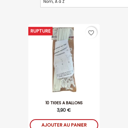
Nom, A à Z
RUPTURE
favorite_border
10 TIGES A BALLONS
3,90 €
AJOUTER AU PANIER