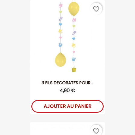
favorite_border
3 FILS DECORATFS POUR...
4,90 €
AJOUTER AU PANIER
favorite_border