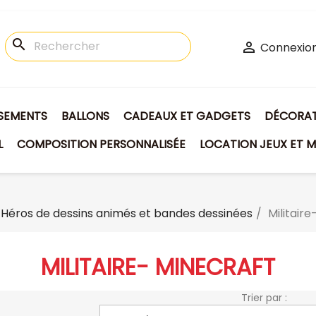
search

Connexio
ISEMENTS
BALLONS
CADEAUX ET GADGETS
DÉCORATI
L
COMPOSITION PERSONNALISÉE
LOCATION JEUX ET M
Héros de dessins animés et bandes dessinées
Militair
MILITAIRE- MINECRAFT
Trier par :