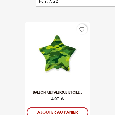
Nom, A à Z
favorite_border
BALLON METALLIQUE ETOILE...
4,90 €
AJOUTER AU PANIER