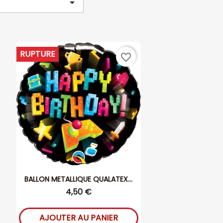

RUPTURE
favorite_border
BALLON METALLIQUE QUALATEX...
4,50 €
AJOUTER AU PANIER