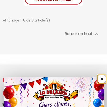
Affichage 1-8 de 8 article(s)
Retour en haut

×
NOS PRODUITS

LÉGAL

+33 (0)4 50 40 81 00