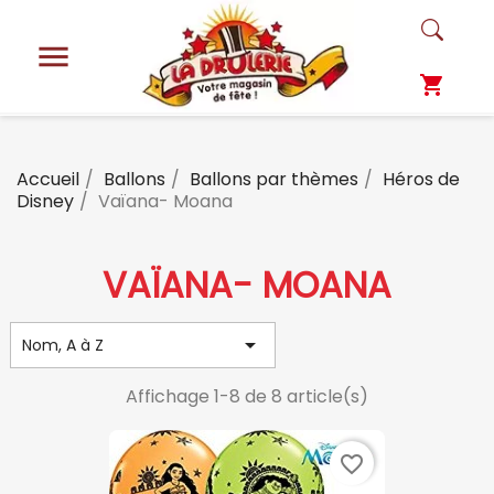

shopping_cart
Accueil
Ballons
Ballons par thèmes
Héros de
Disney
Vaïana- Moana
VAÏANA- MOANA

Nom, A à Z
Affichage 1-8 de 8 article(s)
favorite_border