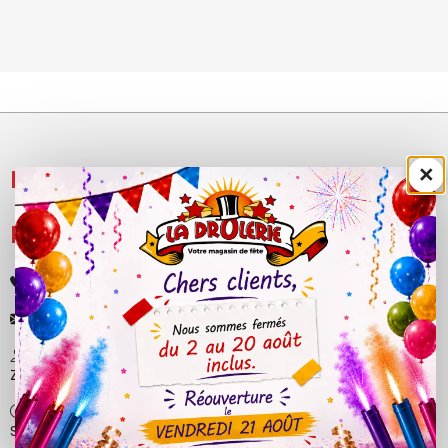
×
NOS PRODUITS

LÉGAL

+33 (0)4 50 40 81 00
contact@ladrolerie.fr
38 Rue de la Maladière
Z.A de la maladiere 01210 Ornex
Ma-Ve : 9h30 - 12h30 | 14h30 - 19h00
Sa : 9h30 - 12h30 | 14h00 - 18h30