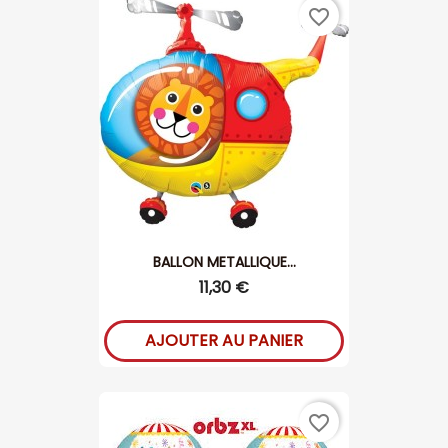
favorite_border
BALLON METALLIQUE...
11,30 €
AJOUTER AU PANIER
favorite_border