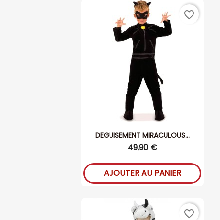
favorite_border
DEGUISEMENT MIRACULOUS...
49,90 €
AJOUTER AU PANIER
favorite_border