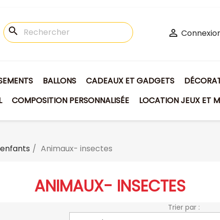
search

Connexio
ISEMENTS
BALLONS
CADEAUX ET GADGETS
DÉCORATI
L
COMPOSITION PERSONNALISÉE
LOCATION JEUX ET M
enfants
Animaux- insectes
ANIMAUX- INSECTES
Trier par :