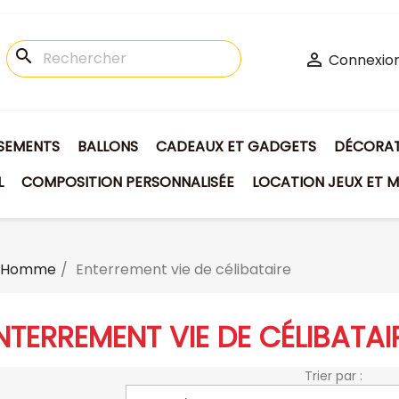
search

Connexio
ISEMENTS
BALLONS
CADEAUX ET GADGETS
DÉCORATI
L
COMPOSITION PERSONNALISÉE
LOCATION JEUX ET M
s Homme
Enterrement vie de célibataire
NTERREMENT VIE DE CÉLIBATAI
Trier par :