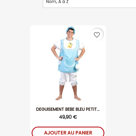
Nom, A à Z
favorite_border
DEGUISEMENT BEBE BLEU PETIT...
49,90 €
AJOUTER AU PANIER