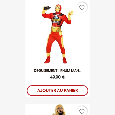
favorite_border
DEGUISEMENT I RHUM MAN...
49,90 €
AJOUTER AU PANIER
favorite_border