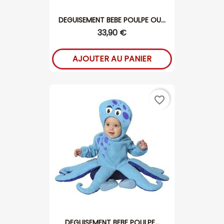
DEGUISEMENT BEBE POULPE OU...
33,90 €
AJOUTER AU PANIER
favorite_border
DEGUISEMENT BEBE POULPE...