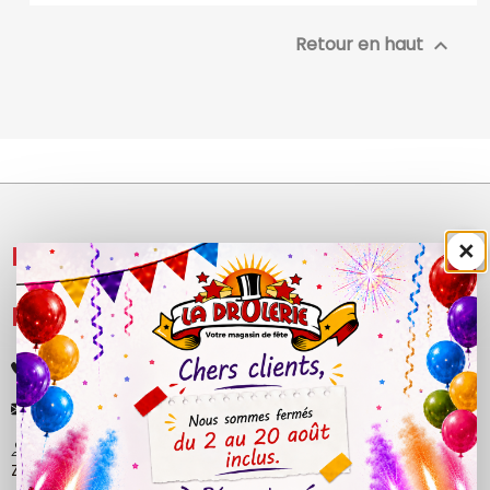
Retour en haut

×
NOS PRODUITS

LÉGAL

+33 (0)4 50 40 81 00
contact@ladrolerie.fr
38 Rue de la Maladière
Z.A de la maladiere 01210 Ornex