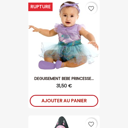
RUPTURE
favorite_border
DEGUISEMENT BEBE PRINCESSE...
31,50 €
AJOUTER AU PANIER
favorite_border