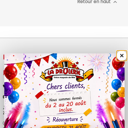
Retour en haut

×
NOS PRODUITS

LÉGAL

+33 (0)4 50 40 81 00
contact@ladrolerie.fr
38 Rue de la Maladière
Z.A de la maladiere 01210 Ornex
Ma-Ve : 9h30 - 12h30 | 14h30 - 19h00