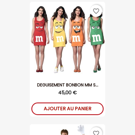
favorite_border
DEGUISEMENT BONBON MM S...
45,00 €
AJOUTER AU PANIER
favorite_border