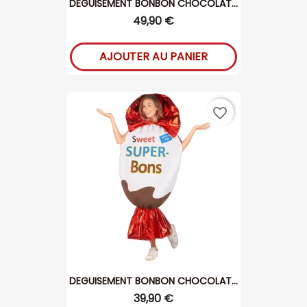
DEGUISEMENT BONBON CHOCOLAT...
49,90 €
AJOUTER AU PANIER
favorite_border
DEGUISEMENT BONBON CHOCOLAT...
39,90 €