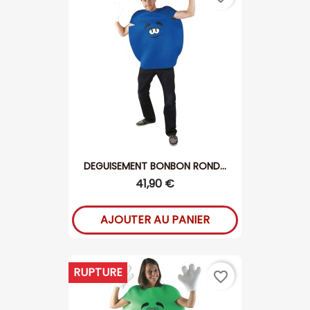
DEGUISEMENT BONBON ROND...
41,90 €
AJOUTER AU PANIER
RUPTURE
favorite_border