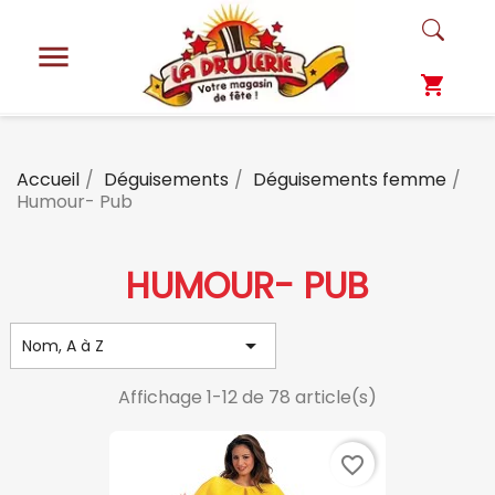

shopping_cart
Accueil
Déguisements
Déguisements femme
Humour- Pub
HUMOUR- PUB

Nom, A à Z
Affichage 1-12 de 78 article(s)
favorite_border