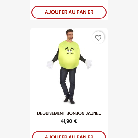
AJOUTER AU PANIER
favorite_border
DEGUISEMENT BONBON JAUNE...
41,90 €
AJOUTER AU PANIER