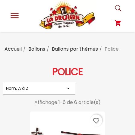

shopping_cart
Accueil
Ballons
Ballons par thèmes
Police
POLICE

Nom, A à Z
Affichage 1-6 de 6 article(s)
favorite_border