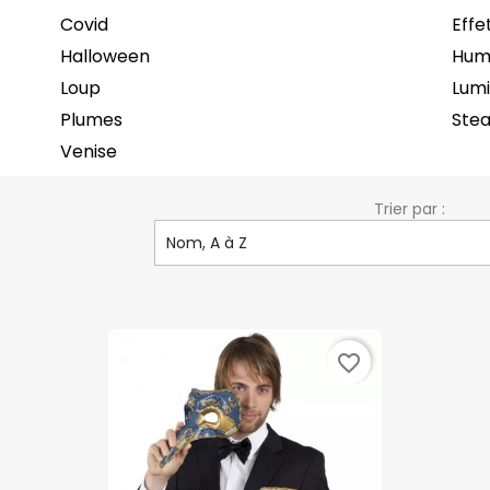
Covid
Effe
Halloween
Hum
Loup
Lum
Plumes
Ste
Venise
Trier par :
Nom, A à Z
favorite_border