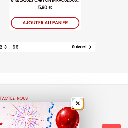
8 MASQUES CARTON MIRACULOUS...
5,90 €
AJOUTER AU PANIER

Suivant
2
3
…
66
TACTEZ-NOUS
×
33 (0)4 50 40 81 00
ontact@ladrolerie.fr