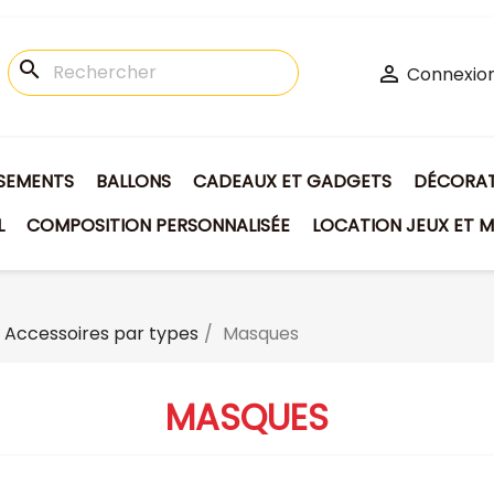
search

Connexio
ISEMENTS
BALLONS
CADEAUX ET GADGETS
DÉCORATI
L
COMPOSITION PERSONNALISÉE
LOCATION JEUX ET M
Accessoires par types
Masques
MASQUES