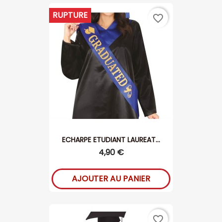
RUPTURE
favorite_border
ECHARPE ETUDIANT LAUREAT...
4,90 €
AJOUTER AU PANIER
favorite_border