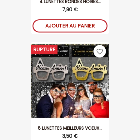
4 LUNETTES RONDES NOIRES...
7,90 €
AJOUTER AU PANIER
RUPTURE
favorite_border
6 LUNETTES MEILLEURS VOEUX...
3,50 €