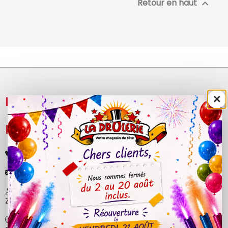
Retour en haut

×
NOS PRODUITS

LÉGAL

+33 (0)4 50 40 81 00
contact@ladrolerie.fr
38 Rue de la Maladière
Z.A de la maladiere 01210 Ornex
Ma-Ve : 9h30 - 12h30 | 14h30 - 19h00