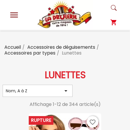

shopping_cart
Accueil
Accessoires de déguisements
Accessoires par types
Lunettes
LUNETTES

Nom, A à Z
Affichage 1-12 de 344 article(s)
RUPTURE
favorite_border