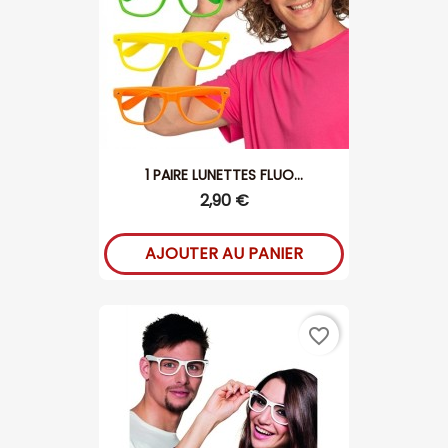
1 PAIRE LUNETTES FLUO...
2,90 €
AJOUTER AU PANIER
favorite_border