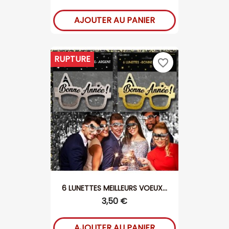
AJOUTER AU PANIER
RUPTURE
favorite_border
6 LUNETTES MEILLEURS VOEUX...
3,50 €
AJOUTER AU PANIER