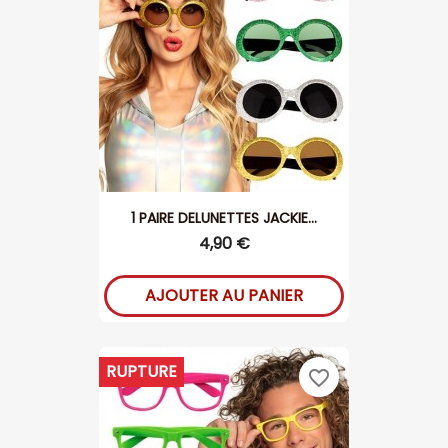
1 PAIRE DELUNETTES JACKIE...
4,90 €
AJOUTER AU PANIER
RUPTURE
favorite_border