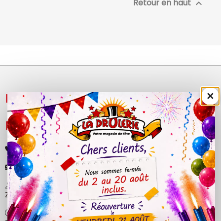
Retour en haut

×
NOS PRODUITS

LÉGAL

+33 (0)4 50 40 81 00
contact@ladrolerie.fr
38 Rue de la Maladière
Z.A de la maladiere 01210 Ornex
Ma-Ve : 9h30 - 12h30 | 14h30 - 19h00