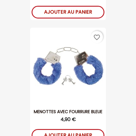
AJOUTER AU PANIER
favorite_border
MENOTTES AVEC FOURRURE BLEUE
4,90 €
AJOUTER AU PANIER