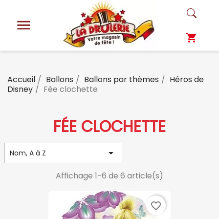

shopping_cart
Accueil
Ballons
Ballons par thèmes
Héros de
Disney
Fée clochette
FÉE CLOCHETTE

Nom, A à Z
Affichage 1-6 de 6 article(s)
favorite_border