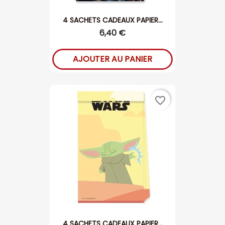
4 SACHETS CADEAUX PAPIER...
6,40 €
AJOUTER AU PANIER
favorite_border
4 SACHETS CADEAUX PAPIER...