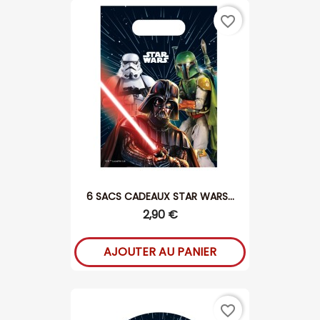
favorite_border
6 SACS CADEAUX STAR WARS...
2,90 €
AJOUTER AU PANIER
favorite_border