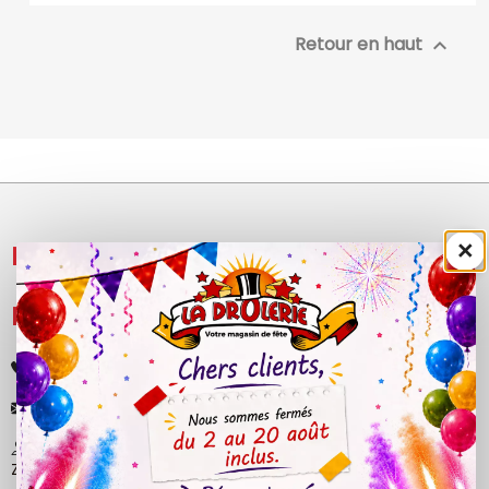
Retour en haut

×
NOS PRODUITS

LÉGAL

+33 (0)4 50 40 81 00
contact@ladrolerie.fr
38 Rue de la Maladière
Z.A de la maladiere 01210 Ornex