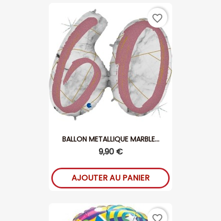
favorite_border
BALLON METALLIQUE MARBLE...
9,90 €
AJOUTER AU PANIER
favorite_border