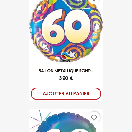
BALLON METALLIQUE ROND...
3,90 €
AJOUTER AU PANIER
favorite_border