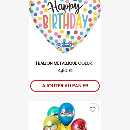
1 BALLON METALLIQUE COEUR...
4,90 €
AJOUTER AU PANIER
favorite_border