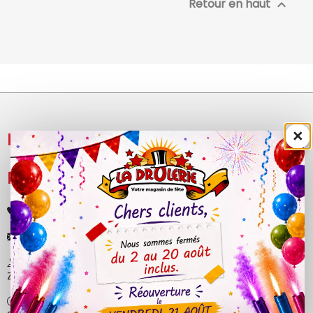
Retour en haut

×
NOS PRODUITS

LÉGAL

+33 (0)4 50 40 81 00
contact@ladrolerie.fr
38 Rue de la Maladière
Z.A de la maladiere 01210 Ornex
Ma-Ve : 9h30 - 12h30 | 14h30 - 19h00