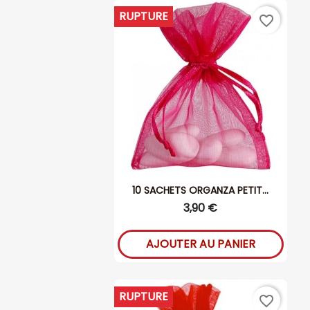
RUPTURE
favorite_border
10 SACHETS ORGANZA PETIT...
3,90 €
AJOUTER AU PANIER
RUPTURE
favorite_border