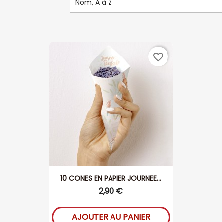
Nom, A à Z
favorite_border
10 CONES EN PAPIER JOURNEE...
2,90 €
AJOUTER AU PANIER