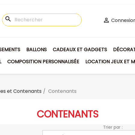
search

Connexio
ISEMENTS
BALLONS
CADEAUX ET GADGETS
DÉCORATI
L
COMPOSITION PERSONNALISÉE
LOCATION JEUX ET M
es et Contenants
Contenants
CONTENANTS
Trier par :