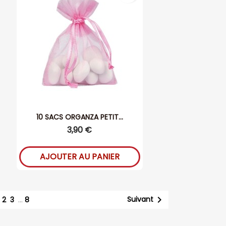
10 SACS ORGANZA PETIT...
3,90 €
AJOUTER AU PANIER
1

Suivant
2
3
…
8