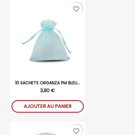
favorite_border
10 SACHETS ORGANZA PM BLEU...
3,90 €
AJOUTER AU PANIER
favorite_border