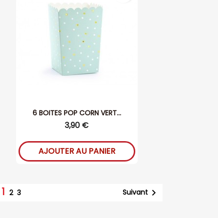
6 BOITES POP CORN VERT...
3,90 €
AJOUTER AU PANIER
1

Suivant
2
3