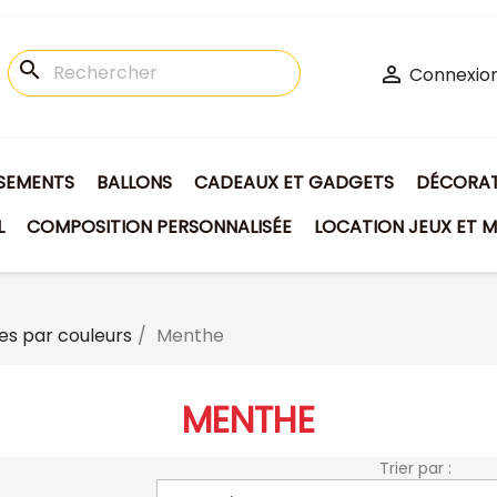
search

Connexio
ISEMENTS
BALLONS
CADEAUX ET GADGETS
DÉCORATI
L
COMPOSITION PERSONNALISÉE
LOCATION JEUX ET M
s par couleurs
Menthe
MENTHE
Trier par :