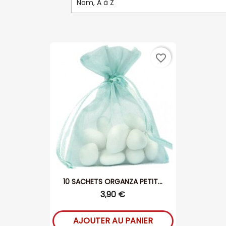
Nom, A à Z
favorite_border
10 SACHETS ORGANZA PETIT...
3,90 €
AJOUTER AU PANIER