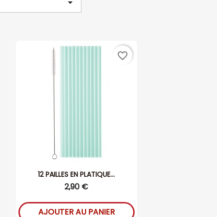

favorite_border
12 PAILLES EN PLATIQUE...
2,90 €
AJOUTER AU PANIER