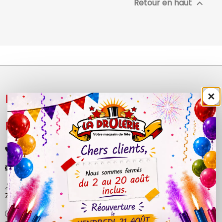
Retour en haut

×
NOS PRODUITS

LÉGAL

+33 (0)4 50 40 81 00
contact@ladrolerie.fr
38 Rue de la Maladière
Z.A de la maladiere 01210 Ornex
Ma-Ve : 9h30 - 12h30 | 14h30 - 19h00