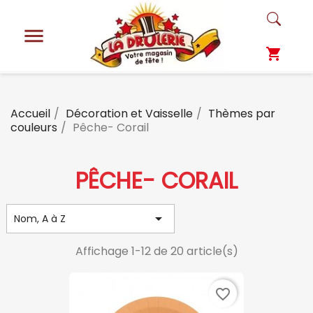

shopping_cart
Accueil
Décoration et Vaisselle
Thèmes par
couleurs
Pêche- Corail
PÊCHE- CORAIL

Nom, A à Z
Affichage 1-12 de 20 article(s)
favorite_border