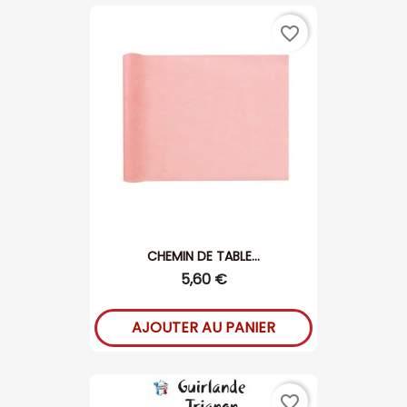
favorite_border
CHEMIN DE TABLE...
5,60 €
AJOUTER AU PANIER
favorite_border