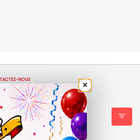
TACTEZ-NOUS
×
33 (0)4 50 40 81 00
ontact@ladrolerie.fr
8 Rue de la Maladière
de la maladiere 01210 Ornex
-Ve : 9h30 - 12h30 | 14h30 - 19h00
 9h30 - 12h30 | 14h00 - 18h30