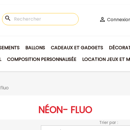
search

Connexio
ISEMENTS
BALLONS
CADEAUX ET GADGETS
DÉCORATI
L
COMPOSITION PERSONNALISÉE
LOCATION JEUX ET M
fluo
NÉON- FLUO
Trier par :