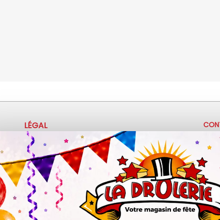
LÉGAL
CON
+
Mentions légales
Politique de confidentialité
c
Conditions d'utilisation
3
Z.A 
Ma
Sa :