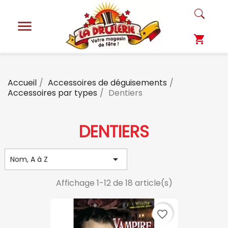

shopping_cart
Accueil
Accessoires de déguisements
Accessoires par types
Dentiers
DENTIERS

Nom, A à Z
Affichage 1-12 de 18 article(s)
favorite_border