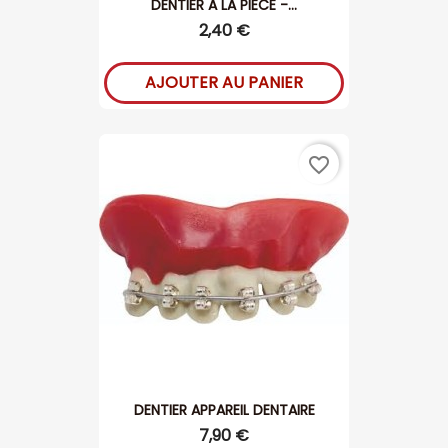
DENTIER A LA PIECE -...
2,40 €
AJOUTER AU PANIER
favorite_border
DENTIER APPAREIL DENTAIRE
7,90 €