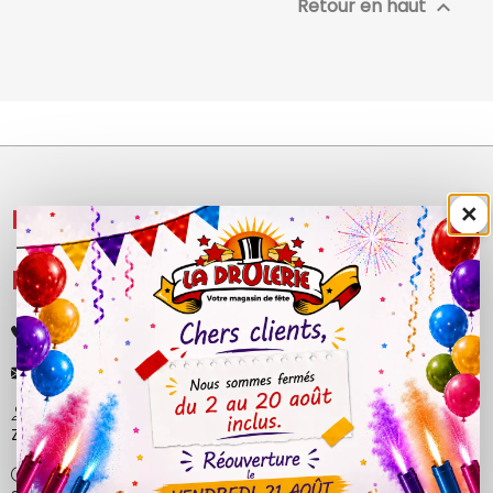
Retour en haut

×
NOS PRODUITS

LÉGAL

+33 (0)4 50 40 81 00
contact@ladrolerie.fr
38 Rue de la Maladière
Z.A de la maladiere 01210 Ornex
Ma-Ve : 9h30 - 12h30 | 14h30 - 19h00