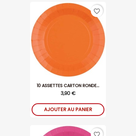
favorite_border
10 ASSIETTES CARTON RONDE...
3,90 €
AJOUTER AU PANIER
favorite_border