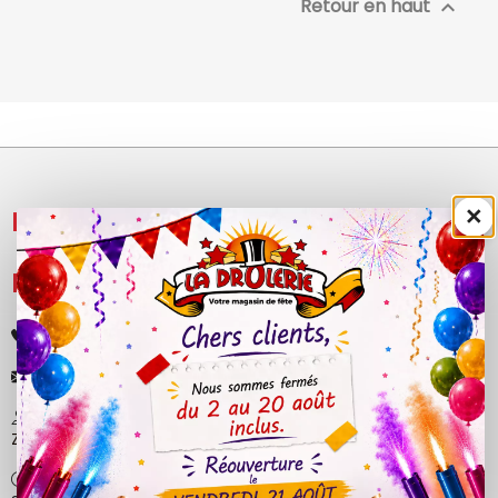
Retour en haut

×
NOS PRODUITS

LÉGAL

+33 (0)4 50 40 81 00
contact@ladrolerie.fr
38 Rue de la Maladière
Z.A de la maladiere 01210 Ornex
Ma-Ve : 9h30 - 12h30 | 14h30 - 19h00