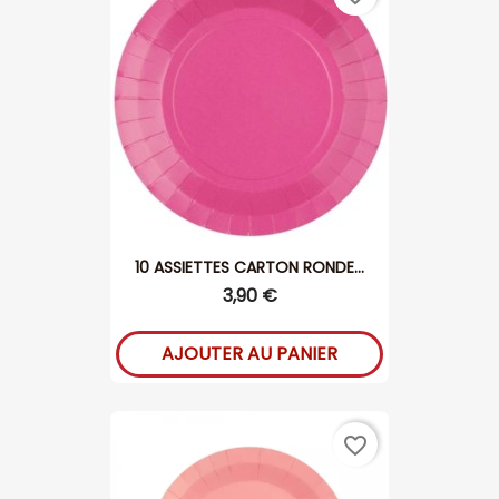
10 ASSIETTES CARTON RONDE...
3,90 €
AJOUTER AU PANIER
favorite_border