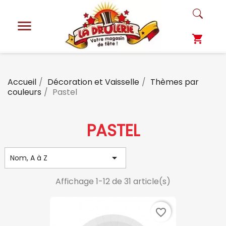

shopping_cart
Accueil
Décoration et Vaisselle
Thèmes par
couleurs
Pastel
PASTEL

Nom, A à Z
Affichage 1-12 de 31 article(s)
favorite_border