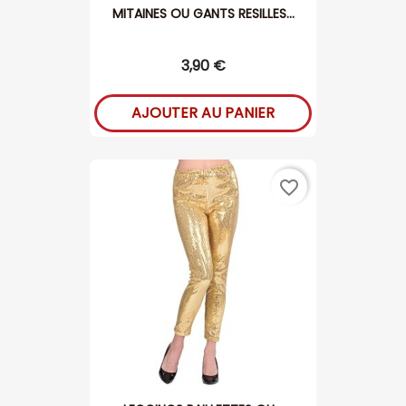
MITAINES OU GANTS RESILLES...
3,90 €
AJOUTER AU PANIER
favorite_border