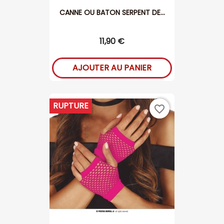
CANNE OU BATON SERPENT DE...
11,90 €
AJOUTER AU PANIER
RUPTURE
favorite_border