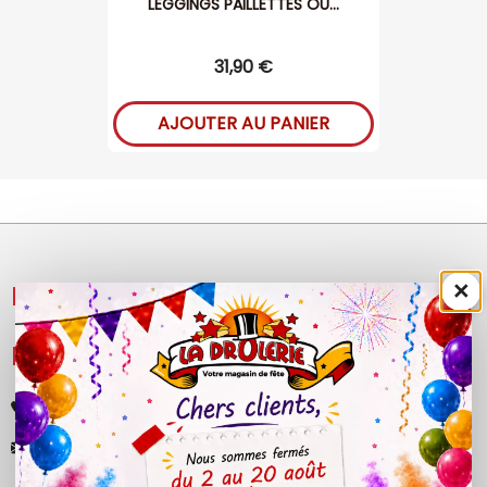
LEGGINGS PAILLETTES OU...
31,90 €
AJOUTER AU PANIER
×
NOS PRODUITS

LÉGAL

+33 (0)4 50 40 81 00
contact@ladrolerie.fr