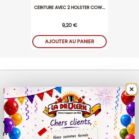
CEINTURE AVEC 2 HOLSTER COW...
9,20 €
AJOUTER AU PANIER
×
NOS PRODUITS

LÉGAL

+33 (0)4 50 40 81 00
contact@ladrolerie.fr