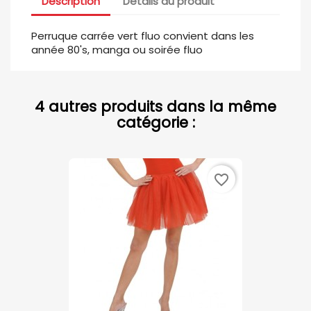
Description
Détails du produit
Perruque carrée vert fluo convient dans les
année 80's, manga ou soirée fluo
4 autres produits dans la même
catégorie :
favorite_border