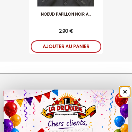
NOEUD PAPILLON NOIR A...
2,90 €
AJOUTER AU PANIER
×
NOS PRODUITS

LÉGAL

+33 (0)4 50 40 81 00