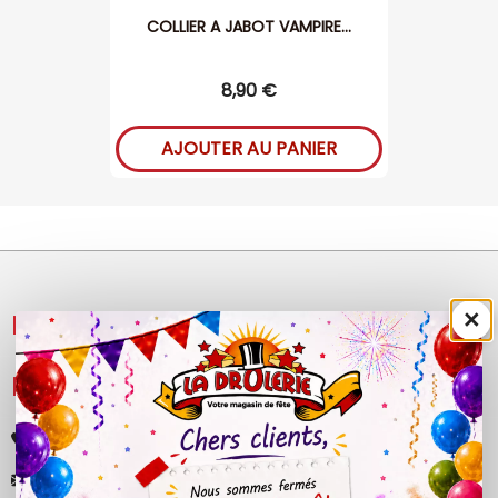
COLLIER A JABOT VAMPIRE...
8,90 €
AJOUTER AU PANIER
×
NOS PRODUITS

LÉGAL

+33 (0)4 50 40 81 00
contact@ladrolerie.fr