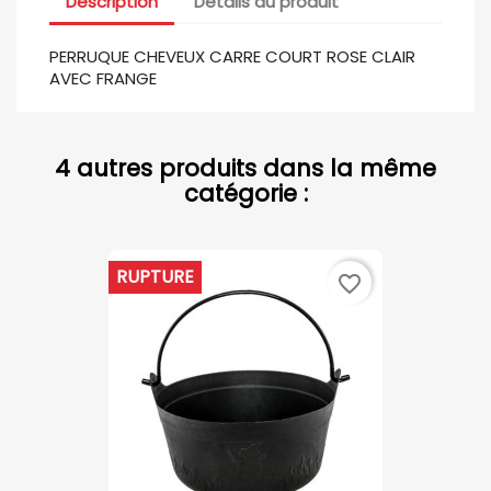
Description
Détails du produit
PERRUQUE CHEVEUX CARRE COURT ROSE CLAIR
AVEC FRANGE
4 autres produits dans la même
catégorie :
RUPTURE
favorite_border