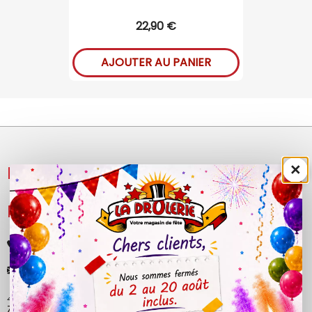
22,90 €
AJOUTER AU PANIER
×
NOS PRODUITS

LÉGAL

+33 (0)4 50 40 81 00
contact@ladrolerie.fr
38 Rue de la Maladière
Z.A de la maladiere 01210 Ornex