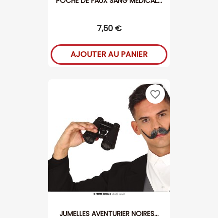
POCHE DE FAUX SANG MEDICAL...
7,50 €
AJOUTER AU PANIER
favorite_border
JUMELLES AVENTURIER NOIRES...