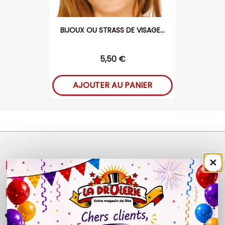
BIJOUX OU STRASS DE VISAGE...
5,50 €
AJOUTER AU PANIER
×
NOS PRODUITS

LÉGAL

+33 (0)4 50 40 81 00