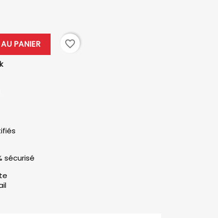
favorite_border
AU PANIER
k
ifiés
% sécurisé
ute
il