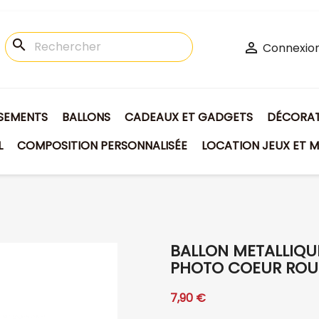
search

Connexio
ISEMENTS
BALLONS
CADEAUX ET GADGETS
DÉCORATI
L
COMPOSITION PERSONNALISÉE
LOCATION JEUX ET M
BALLON METALLIQ
PHOTO COEUR ROU
7,90 €