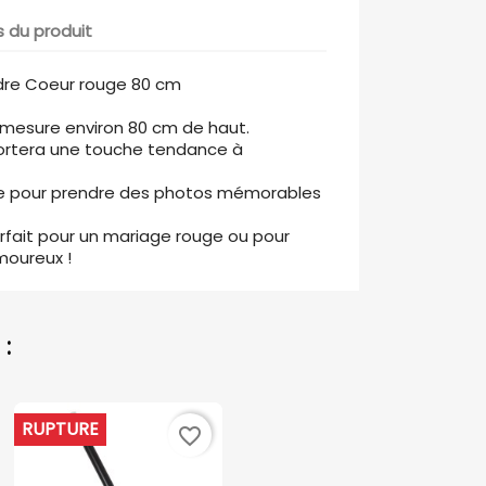
s du produit
dre Coeur rouge 80 cm
 mesure environ 80 cm de haut.
portera une touche tendance à
re pour prendre des photos mémorables
rfait pour un mariage rouge ou pour
moureux !
:
RUPTURE
favorite_border