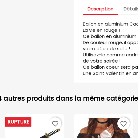
Description
Détail
Ballon en aluminium Ca
La vie en rouge !
Ce ballon en aluminium
De couleur rouge, il ap
votre déco de salle !
Utilisez-le comme cad
de votre soirée !
Ce ballon coeur sera pa
une Saint Valentin en a
4 autres produits dans la même catégorie 
RUPTURE
favorite_border
favorite_border