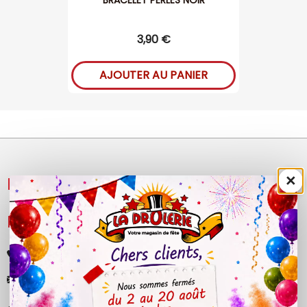
BRACELET PERLES NOIR
3,90 €
AJOUTER AU PANIER
×
NOS PRODUITS

LÉGAL

+33 (0)4 50 40 81 00
contact@ladrolerie.fr
38 Rue de la Maladière