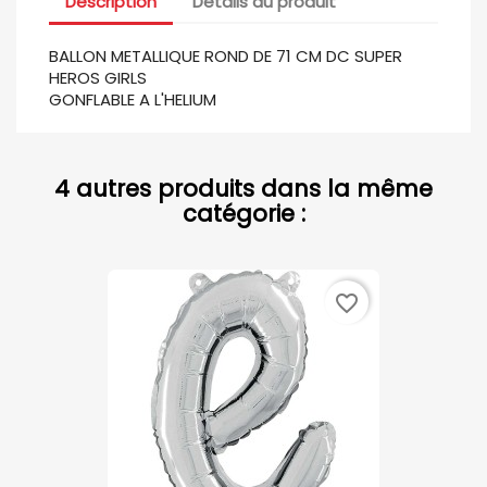
Description
Détails du produit
BALLON METALLIQUE ROND DE 71 CM DC SUPER
HEROS GIRLS
GONFLABLE A L'HELIUM
4 autres produits dans la même
catégorie :
favorite_border