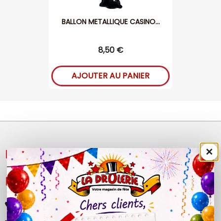
BALLON METALLIQUE CASINO...
8,50 €
AJOUTER AU PANIER
×
NOS PRODUITS

LÉGAL

+33 (0)4 50 40 81 00