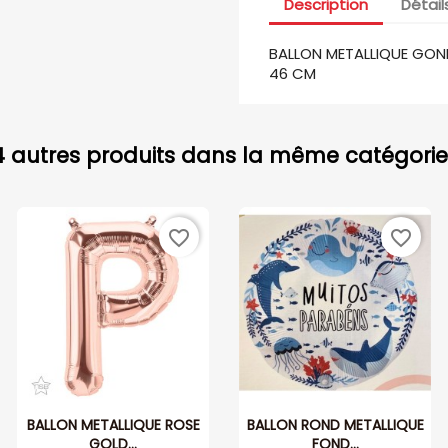
Description
Détail
BALLON METALLIQUE GONFL
46 CM
4 autres produits dans la même catégorie 
favorite_border
favorite_border
BALLON METALLIQUE ROSE
BALLON ROND METALLIQUE
GOLD...
FOND...