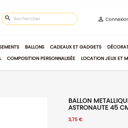
search

Connexio
ISEMENTS
BALLONS
CADEAUX ET GADGETS
DÉCORATI
L
COMPOSITION PERSONNALISÉE
LOCATION JEUX ET M
BALLON METALLIQU
ASTRONAUTE 45 C
3,75 €