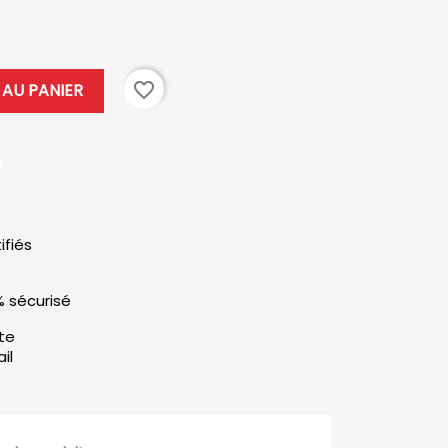
favorite_border
AU PANIER
ifiés
% sécurisé
ute
il