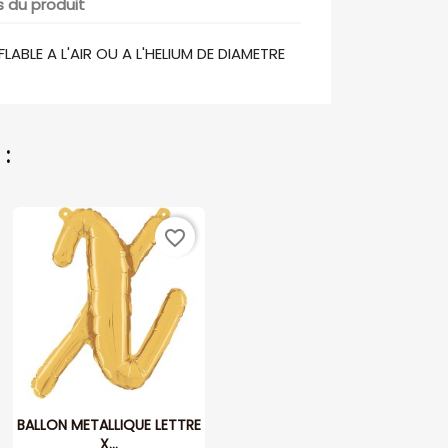
s du produit
ABLE A L'AIR OU A L'HELIUM DE DIAMETRE
:
favorite_border
BALLON METALLIQUE LETTRE
X...