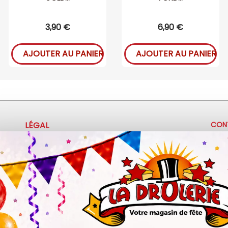
3,90 €
6,90 €
AJOUTER AU PANIER
AJOUTER AU PANIER
LÉGAL
CON
+
Mentions légales
Politique de confidentialité
c
Conditions d'utilisation
3
Z.A 
Ma
Sa :