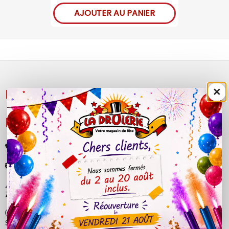
AJOUTER AU PANIER
×
NOS PRODUITS

LÉGAL

+33 (0)4 50 40 81 00
contact@ladrolerie.fr
38 Rue de la Maladière
Z.A de la maladiere 01210 Ornex
Ma-Ve : 9h30 - 12h30 | 14h30 - 19h00
Sa : 9h30 - 12h30 | 14h00 - 18h30