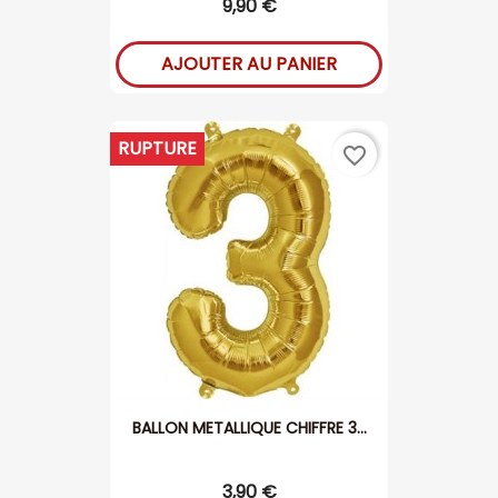
9,90 €
AJOUTER AU PANIER
RUPTURE
favorite_border
BALLON METALLIQUE CHIFFRE 3...
3,90 €