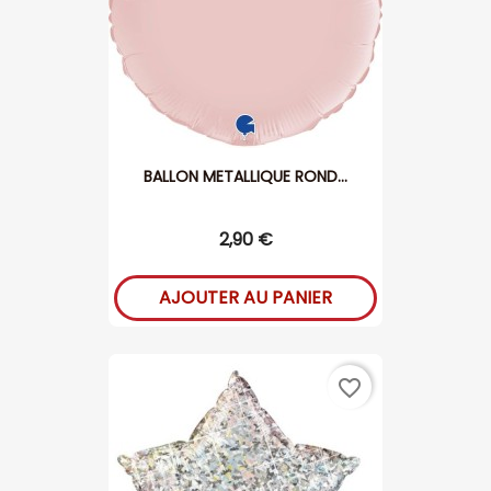
BALLON METALLIQUE ROND...
2,90 €
AJOUTER AU PANIER
favorite_border