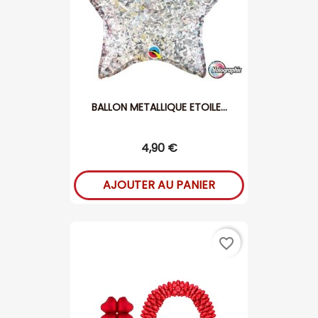
BALLON METALLIQUE ETOILE...
4,90 €
AJOUTER AU PANIER
favorite_border