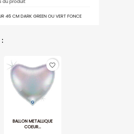
s du produit
UR 46 CM DARK GREEN OU VERT FONCE
:
favorite_border
BALLON METALLIQUE
COEUR...