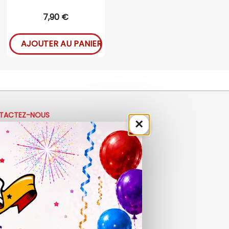
7,90 €
AJOUTER AU PANIER
TACTEZ-NOUS
×
33 (0)4 50 40 81 00
ontact@ladrolerie.fr
8 Rue de la Maladière
de la maladiere 01210 Ornex
-Ve : 9h30 - 12h30 | 14h30 - 19h00
 9h30 - 12h30 | 14h00 - 18h30