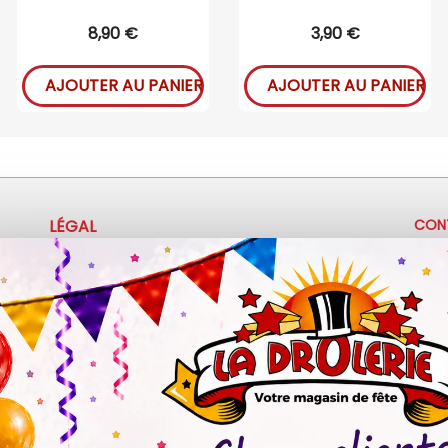
8,90 €
3,90 €
AJOUTER AU PANIER
AJOUTER AU PANIER
LÉGAL
CON
+
Mentions légales
Politique de confidentialité
c
Conditions d'utilisation
3
Z.A 
Ma
Sa :
© 2026 - La Drôlerie