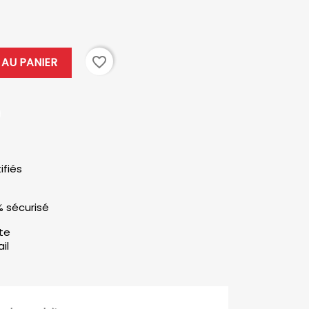
favorite_border
AU PANIER
ifiés
% sécurisé
ute
il