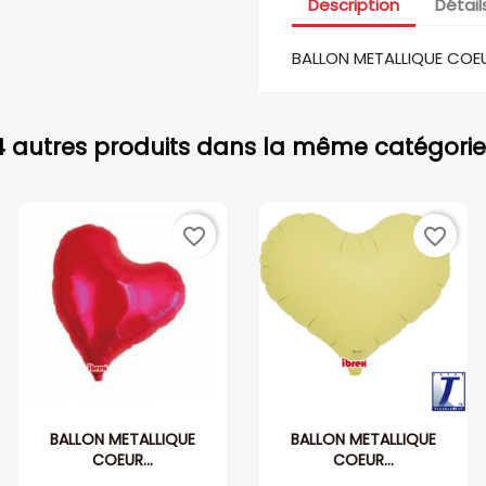
Description
Détail
BALLON METALLIQUE COE
4 autres produits dans la même catégorie 
favorite_border
favorite_border
BALLON METALLIQUE
BALLON METALLIQUE
COEUR...
COEUR...