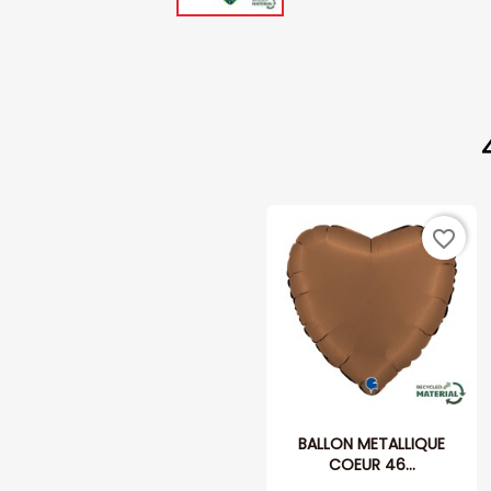
favorite_border
BALLON METALLIQUE
COEUR 46...