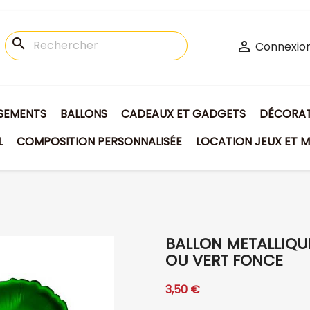
search

Connexio
ISEMENTS
BALLONS
CADEAUX ET GADGETS
DÉCORATI
L
COMPOSITION PERSONNALISÉE
LOCATION JEUX ET M
BALLON METALLIQU
OU VERT FONCE
3,50 €