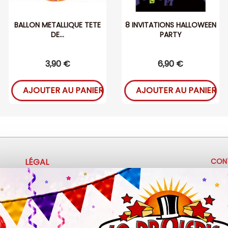
BALLON METALLIQUE TETE
8 INVITATIONS HALLOWEEN
DE...
PARTY
3,90 €
6,90 €
AJOUTER AU PANIER
AJOUTER AU PANIER
LÉGAL
CON
+
Mentions légales
Politique de confidentialité
c
Conditions d'utilisation
3
Z.A 