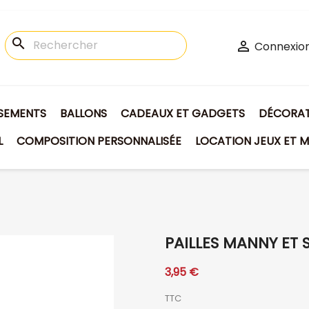
search

Connexio
ISEMENTS
BALLONS
CADEAUX ET GADGETS
DÉCORATI
L
COMPOSITION PERSONNALISÉE
LOCATION JEUX ET M
PAILLES MANNY ET 
3,95 €
TTC