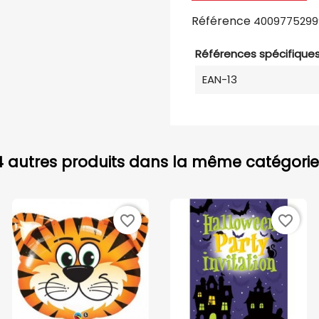
Référence
4009775299
Références spécifique
EAN-13
4 autres produits dans la même catégorie 
favorite_border
favorite_border