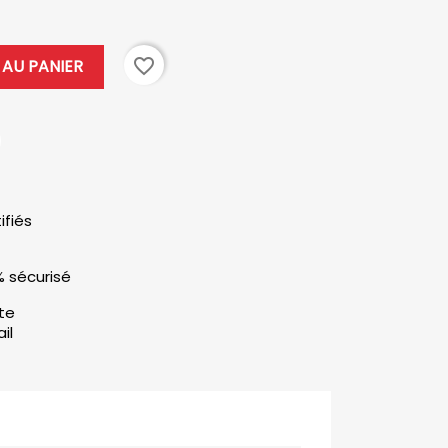
favorite_border
AU PANIER
ifiés
% sécurisé
ute
il