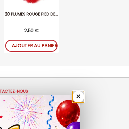
20 PLUMES ROUGE PIED DE...
2,50 €
AJOUTER AU PANIER
TACTEZ-NOUS
×
33 (0)4 50 40 81 00
ontact@ladrolerie.fr
8 Rue de la Maladière
de la maladiere 01210 Ornex