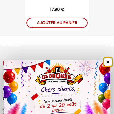
17,90 €
AJOUTER AU PANIER
×
NOS PRODUITS

LÉGAL

+33 (0)4 50 40 81 00
contact@ladrolerie.fr
38 Rue de la Maladière
Z.A de la maladiere 01210 Ornex